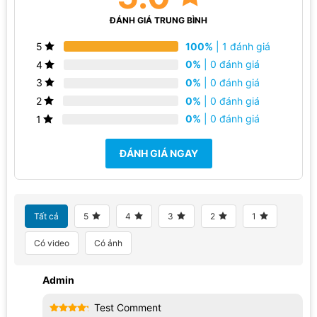
ĐÁNH GIÁ TRUNG BÌNH
100%
| 1 đánh giá
5
0%
| 0 đánh giá
4
0%
| 0 đánh giá
3
0%
| 0 đánh giá
2
0%
| 0 đánh giá
1
ĐÁNH GIÁ NGAY
Sử dụng tấm nền TFT LCD thay vì các loại màn hình LCD
thông thường mang đến khả năng tái tạo màu tốt hơn, cho
hình ảnh hiển thị có màu sắc chân thực và sống động.
Tất cả
5
4
3
2
1
Smartphone còn có độ phân giải HD+ mặc dù chưa thực sự
Có video
Có ảnh
quá xuất sắc nhưng trên một thiết bị giá rẻ thì màn hình A12
đã đạt chất lượng rất tốt.
Admin
Hệ thống 4 camera sau với ống kính góc siêu rộng và camera
Test Comment
trước 8MP