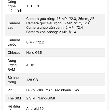
Công
nghệ
TFT LCD
màn hình
Camera góc rộng: 48 MP, f/2.0, 26mm, AF
Camera
Camera góc siêu rộng: 5 MP, f/2.2, 123˚
sau
Camera chụp cận cảnh: 2 MP, f/2.4
Camera xóa phông: 2 MP, f/2.4
Camera
8 MP, f/2.2
trước
Chipset
Helio G35
Dung
lượng
4 GB
RAM
Bộ nhớ
128 GB
trong
Pin
Li-Po 5000 mAh, sạc nhanh 15W
Thẻ SIM
2 SIM (Nano-SIM)
Hệ điều
Android 10