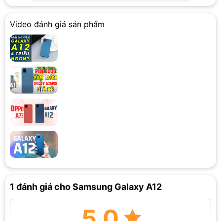
Video đánh giá sản phẩm
Samsung A12 mặc dù có thiết kế nguyên khối và chỉ sử dụng
chất liệu nhựa nhưng lại được hoàn thiện vô cùng tỉ mỉ và
chính xác nên vẫn mang đến cảm giác cao cấp khi
chạm. Máy được hỗ trợ vân tay cạnh bên giúp người dùng mở
khóa điện thoại nhanh chóng.
Màn hình giọt nước 6.5 inch và tấm nền TFT LCD tái tạo màu
tốt
Mặc dù là smartphone giá rẻ nhưng Galaxy A12 vẫn sở hữu
thiết kế màn hình bắt kịp với xu hướng với màn hình giọt nước
và được bo tròn theo kiểu dáng của smartphone. Màn hình
1 đánh giá cho
Samsung Galaxy A12
6.5 inch tràn viền cho người dùng góc nhìn rộng, thoải mái tận
hưởng không gian hiển thị.
5.0