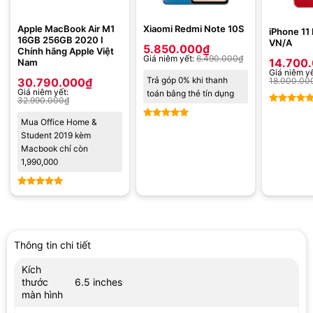
Apple MacBook Air M1
Xiaomi Redmi Note 10S
iPhone 11
16GB 256GB 2020 I
VN/A
5.850.000
₫
Chính hãng Apple Việt
Giá niêm yết:
6.490.000
₫
14.700
Nam
Giá niêm yế
Trả góp 0% khi thanh
30.790.000
₫
18.000.00
Giá niêm yết:
toán bằng thẻ tín dụng
32.990.000
₫
Được xế
Mua Office Home &
hạng
5
5
Được xếp
Student 2019 kèm
sao
hạng
5
5
Macbook chỉ còn
sao
1,990,000
Được xếp
hạng
5
5
sao
Thông tin chi tiết
Kích
thước
6.5 inches
màn hình