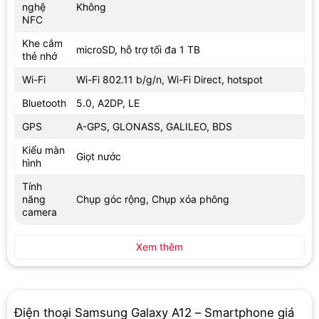
nghệ
Không
NFC
Khe cắm
microSD, hỗ trợ tối đa 1 TB
thẻ nhớ
Wi-Fi
Wi-Fi 802.11 b/g/n, Wi-Fi Direct, hotspot
Bluetooth
5.0, A2DP, LE
GPS
A-GPS, GLONASS, GALILEO, BDS
Kiểu màn
Giọt nước
hình
Tính
năng
Chụp góc rộng, Chụp xóa phông
camera
Xem thêm
Điện thoại Samsung Galaxy A12 – Smartphone giá