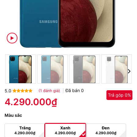
Đã bán
0
5.0
(
1
đánh giá)
Trả góp 0%
Trả góp 0%
5.0
1
trên 5
4.290.000
₫
dựa trên
đánh giá
Màu sắc
Trắng
Xanh
Đen
4.290.000
₫
4.290.000
₫
4.290.000
₫