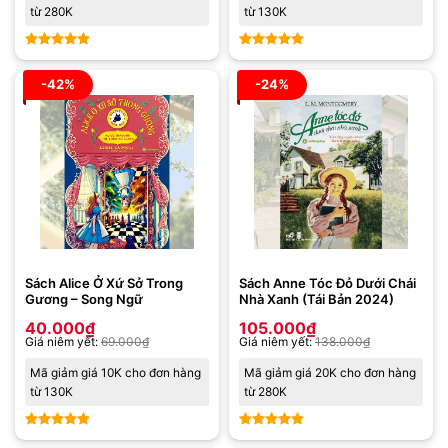
từ 280K
từ 130K
Được xếp
Được xếp
hạng
5
5
hạng
5
5
-42%
-24%
sao
sao
Sách Alice Ở Xứ Sở Trong
Sách Anne Tóc Đỏ Dưới Chái
Gương – Song Ngữ
Nhà Xanh (Tái Bản 2024)
40.000
₫
105.000
₫
Giá niêm yết:
69.000
₫
Giá niêm yết:
138.000
₫
Mã giảm giá 10K cho đơn hàng
Mã giảm giá 20K cho đơn hàng
từ 130K
từ 280K
Được xếp
Được xếp