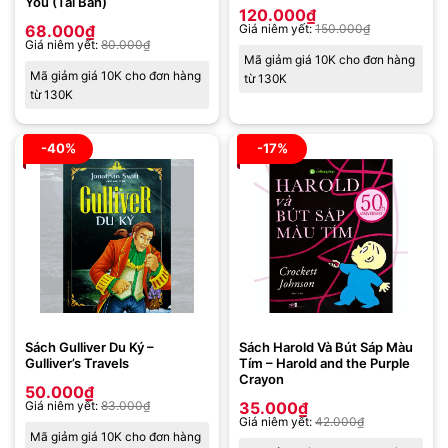
You (Tái Bản)
120.000
₫
68.000
₫
Giá niêm yết:
150.000
₫
Giá niêm yết:
80.000
₫
Mã giảm giá 10K cho đơn hàng
Mã giảm giá 10K cho đơn hàng
từ 130K
từ 130K
-40%
-17%
Sách Gulliver Du Ký –
Sách Harold Và Bút Sáp Màu
Gulliver’s Travels
Tím – Harold and the Purple
Crayon
50.000
₫
Giá niêm yết:
83.000
₫
35.000
₫
Giá niêm yết:
42.000
₫
Mã giảm giá 10K cho đơn hàng