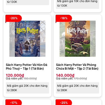
Mã giảm giá 10K cho đơn hàng
từ 130K
từ 130K
-20%
-18%
Sách Harry Potter Và Hòn Đá
Sách Harry Potter Và Phòng
Phù Thuỷ – Tập 1 (Tái Bản)
Chứa Bí Mật – Tập 2 (Tái Bản)
120.000
₫
140.000
₫
Giá niêm yết:
150.000
₫
Giá niêm yết:
170.000
₫
Mã giảm giá 20K cho đơn hàng
Mã giảm giá 20K cho đơn hàng
từ 280K
từ 280K
-17%
-25%