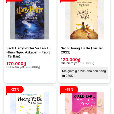
Sách Harry Potter Và Tên Tù
Sách Hoàng Tử Bé (Tái Bản
Nhân Ngục Azkaban – Tập 3
2022)
(Tái Bản)
120.000
₫
170.000
₫
Giá niêm yết:
160.000
₫
Giá niêm yết:
205.000
₫
Mã giảm giá 20K cho đơn hàng
từ 280K
-23%
-18%