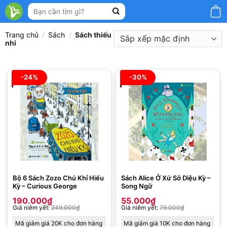
Bỏ
Tìm
qua
kiếm:
nội
Trang chủ
/
Sách
/
Sách thiếu
dung
nhi
-24%
-30%
Bộ 6 Sách Zozo Chú Khỉ Hiếu
Sách Alice Ở Xứ Sở Diệu Kỳ –
Kỳ – Curious George
Song Ngữ
190.000
₫
55.000
₫
Giá niêm yết:
249.000
₫
Giá niêm yết:
79.000
₫
Mã giảm giá 20K cho đơn hàng
Mã giảm giá 10K cho đơn hàng