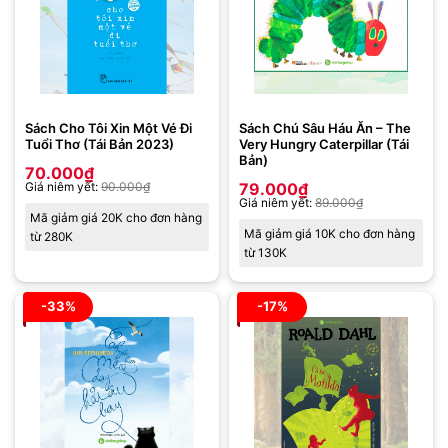
Sách Cho Tôi Xin Một Vé Đi
Sách Chú Sâu Háu Ăn – The
Tuổi Thơ (Tái Bản 2023)
Very Hungry Caterpillar (Tái
Bản)
70.000
₫
Giá niêm yết:
90.000
₫
79.000
₫
Giá niêm yết:
89.000
₫
Mã giảm giá 20K cho đơn hàng
Mã giảm giá 10K cho đơn hàng
từ 280K
từ 130K
-33%
-17%