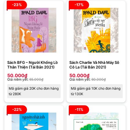
hạng
4.94
hạng
5
5
-23%
-17%
5 sao
sao
Sách BFG – Người Khổng Lồ
Sách Charlie Và Nhà Máy Sô
Thân Thiện (Tái Bản 2021)
Cô La (Tái Bản 2021)
50.000
₫
50.000
₫
Giá niêm yết:
65.000
₫
Giá niêm yết:
60.000
₫
Mã giảm giá 20K cho đơn hàng
Mã giảm giá 10K cho đơn hàng
từ 280K
từ 130K
-22%
-11%