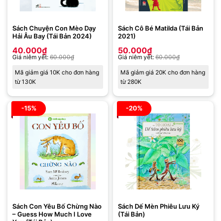
Sách Chuyện Con Mèo Dạy
Sách Cô Bé Matilda (Tái Bản
Hải Âu Bay (Tái Bản 2024)
2021)
40.000
₫
50.000
₫
Giá niêm yết:
60.000
₫
Giá niêm yết:
60.000
₫
Mã giảm giá 10K cho đơn hàng
Mã giảm giá 20K cho đơn hàng
từ 130K
từ 280K
-15%
-20%
Sách Con Yêu Bố Chừng Nào
Sách Dế Mèn Phiêu Lưu Ký
– Guess How Much I Love
(Tái Bản)