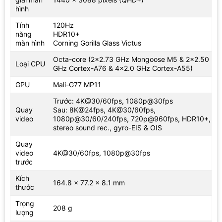
hình
Tính
120Hz
năng
HDR10+
màn hình
Corning Gorilla Glass Victus
Octa-core (2×2.73 GHz Mongoose M5 & 2×2.50
Loại CPU
GHz Cortex-A76 & 4×2.0 GHz Cortex-A55)
GPU
Mali-G77 MP11
Trước: 4K@30/60fps, 1080p@30fps
Quay
Sau: 8K@24fps, 4K@30/60fps,
video
1080p@30/60/240fps, 720p@960fps, HDR10+,
stereo sound rec., gyro-EIS & OIS
Quay
video
4K@30/60fps, 1080p@30fps
trước
Kích
164.8 x 77.2 x 8.1 mm
thước
Trọng
208 g
lượng