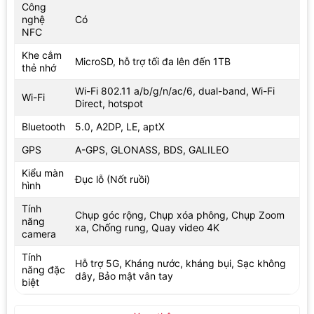
Công
nghệ
Có
NFC
Khe cắm
MicroSD, hỗ trợ tối đa lên đến 1TB
thẻ nhớ
Wi-Fi 802.11 a/b/g/n/ac/6, dual-band, Wi-Fi
Wi-Fi
Direct, hotspot
Bluetooth
5.0, A2DP, LE, aptX
GPS
A-GPS, GLONASS, BDS, GALILEO
Kiểu màn
Đục lỗ (Nốt ruồi)
hình
Tính
Chụp góc rộng, Chụp xóa phông, Chụp Zoom
năng
xa, Chống rung, Quay video 4K
camera
Tính
Hỗ trợ 5G, Kháng nước, kháng bụi, Sạc không
năng đặc
dây, Bảo mật vân tay
biệt