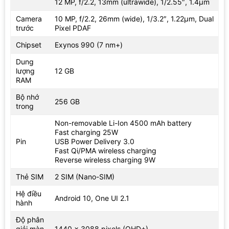
12 MP, f/2.2, 13mm (ultrawide), 1/2.55″, 1.4µm
Camera
10 MP, f/2.2, 26mm (wide), 1/3.2″, 1.22µm, Dual
trước
Pixel PDAF
Chipset
Exynos 990 (7 nm+)
Dung
lượng
12 GB
RAM
Bộ nhớ
256 GB
trong
Non-removable Li-Ion 4500 mAh battery
Fast charging 25W
Pin
USB Power Delivery 3.0
Fast Qi/PMA wireless charging
Reverse wireless charging 9W
Thẻ SIM
2 SIM (Nano-SIM)
Hệ điều
Android 10, One UI 2.1
hành
Độ phân
giải màn
1440 x 3088 pixels (QHD+)