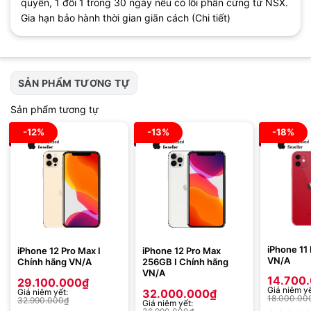
quyền, 1 đổi 1 trong 30 ngày nếu có lỗi phần cứng từ NSX.
Gia hạn bảo hành thời gian giãn cách (Chi tiết)
SẢN PHẨM TƯƠNG TỰ
Sản phẩm tương tự
-12%
-13%
-18%
iPhone 11
iPhone 12 Pro Max I
iPhone 12 Pro Max
VN/A
Chính hãng VN/A
256GB I Chính hãng
VN/A
14.700
29.100.000
₫
Giá niêm yế
Giá niêm yết:
32.000.000
₫
18.000.00
32.990.000
₫
Giá niêm yết: