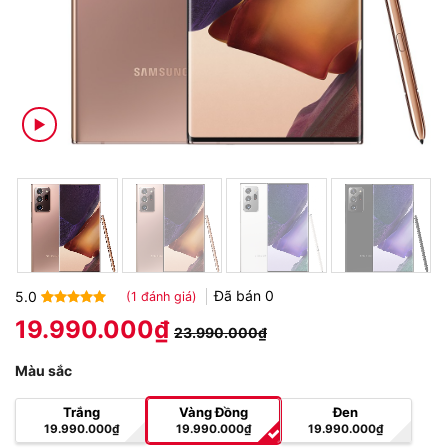
Đã bán
0
5.0
(
1
đánh giá)
5.0
1
trên 5
19.990.000
₫
23.990.000
₫
dựa trên
đánh giá
Màu sắc
Trắng
Vàng Đồng
Đen
19.990.000
₫
19.990.000
₫
19.990.000
₫