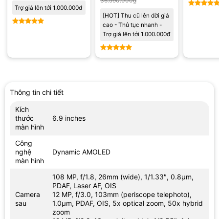
36.990.000
₫
Trợ giá lên tới 1.000.000đ
Được xế
[HOT] Thu cũ lên đời giá
hạng
5
5
cao - Thủ tục nhanh -
sao
Được xếp
Trợ giá lên tới 1.000.000đ
hạng
5
5
sao
Được xếp
hạng
5
5
sao
Thông tin chi tiết
Kích
thước
6.9 inches
màn hình
Công
nghệ
Dynamic AMOLED
màn hình
108 MP, f/1.8, 26mm (wide), 1/1.33″, 0.8µm,
PDAF, Laser AF, OIS
Camera
12 MP, f/3.0, 103mm (periscope telephoto),
sau
1.0µm, PDAF, OIS, 5x optical zoom, 50x hybrid
zoom