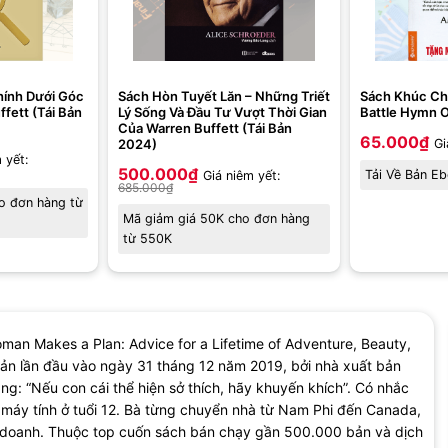
hính Dưới Góc
Sách Hòn Tuyết Lăn – Những Triết
Sách Khúc Ch
fett (Tái Bản
Lý Sống Và Đầu Tư Vượt Thời Gian
Battle Hymn O
Của Warren Buffett (Tái Bản
65.000
₫
2024)
Gi
 yết:
500.000
₫
Tải Về Bản E
Giá niêm yết:
685.000
₫
o đơn hàng từ
Mã giảm giá 50K cho đơn hàng
từ 550K
man Makes a Plan: Advice for a Lifetime of Adventure, Beauty,
n lần đầu vào ngày 31 tháng 12 năm 2019, bởi nhà xuất bản
g: “Nếu con cái thể hiện sở thích, hãy khuyến khích”. Có nhắc
n máy tính ở tuổi 12. Bà từng chuyển nhà từ Nam Phi đến Canada,
nh doanh. Thuộc top cuốn sách bán chạy gần 500.000 bản và dịch