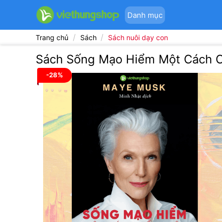
Bỏ
Danh mục
qua
nội
/
/
Trang chủ
Sách
Sách nuôi dạy con
dung
Sách Sống Mạo Hiểm Một Cách C
-28%