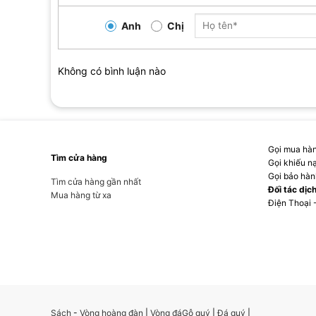
từ chính bản thân. Bà tận hưởng sự bình yên, tìm niềm v
những dịp đặc biệt. Với Maye, chăm sóc lẫn nhau là các
Anh
Chị
MỤC LỤC
Không có bình luận nào
Gọi mua hàn
Tìm cửa hàng
Gọi khiếu n
Gọi bảo hàn
Tìm cửa hàng gần nhất
Đối tác dịc
Mua hàng từ xa
Điện Thoại 
Sách
-
Vòng hoàng đàn
|
Vòng đá
Gỗ quý
|
Đá quý
|