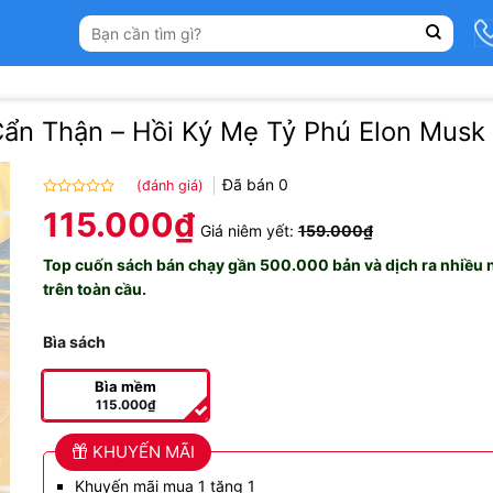
Tìm
kiếm:
ẩn Thận – Hồi Ký Mẹ Tỷ Phú Elon Musk
Đã bán
0
(đánh giá)
Được
115.000
₫
xếp
Giá niêm yết:
159.000
₫
hạng
Top cuốn sách bán chạy gần 500.000 bản và dịch ra nhiều
0.0
5
trên toàn cầu.
sao
Bìa sách
Bìa mềm
115.000
₫
KHUYẾN MÃI
Khuyến mãi mua 1 tặng 1