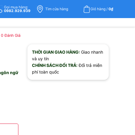
Gọi mua hàng:
Tìm cửa hàng
Giỏ hàng /
0
₫
0982.929.939
0
Đánh Giá
THỜI GIAN GIAO HÀNG:
Giao nhanh
và uy tín
CHÍNH SÁCH ĐỔI TRẢ:
Đổi trả miễn
phí toàn quốc
 ngôn ngữ