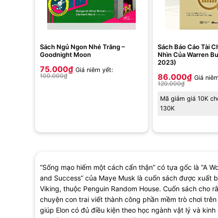
Sách Ngủ Ngon Nhé Trăng –
Sách Báo Cáo Tài C
Goodnight Moon
Nhìn Của Warren Buf
2023)
75.000
₫
Giá niêm yết:
100.000
₫
86.000
₫
Giá niêm
120.000
₫
Mã giảm giá 10K ch
130K
“Sống mạo hiểm một cách cẩn thận” có tựa gốc là “A Wo
and Success” của Maye Musk là cuốn sách được xuất bả
Viking, thuộc Penguin Random House. Cuốn sách cho rằn
chuyện con trai viết thành công phần mềm trò chơi trê
giúp Elon có đủ điều kiện theo học ngành vật lý và ki