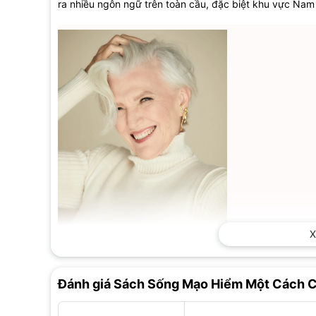
ra nhiều ngôn ngữ trên toàn cầu, đặc biệt khu vực Nam 
X
Tác giả Maye Musk
Đánh giá Sách Sống Mạo Hiểm Một Cách C
Sinh năm 1948, là chuyên gia dinh dưỡng. Bà xuất bản 
Good Health Clinic vào 1996. Có hơn 400 nghìn người t
lời khuyên, hướng dẫn giải quyết vấn đề cho người hâm 