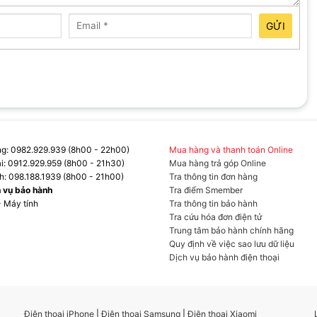
ui bên đại gia đình hơn 40 thành viên, luôn quây quần trong
h để lan tỏa điều tốt đẹp, giúp mọi người cùng thăng hoa.
GỬI
g: 0982.929.939 (8h00 - 22h00)
Mua hàng và thanh toán Online
ại: 0912.929.959 (8h00 - 21h30)
Mua hàng trả góp Online
h: 098.188.1939 (8h00 - 21h00)
Tra thông tin đơn hàng
h vụ bảo hành
Tra điểm Smember
- Máy tính
Tra thông tin bảo hành
Tra cứu hóa đơn điện tử
Trung tâm bảo hành chính hãng
Quy định về việc sao lưu dữ liệu
Dịch vụ bảo hành điện thoại
Điện thoại iPhone
|
Điện thoại Samsung
|
Điện thoại Xiaomi