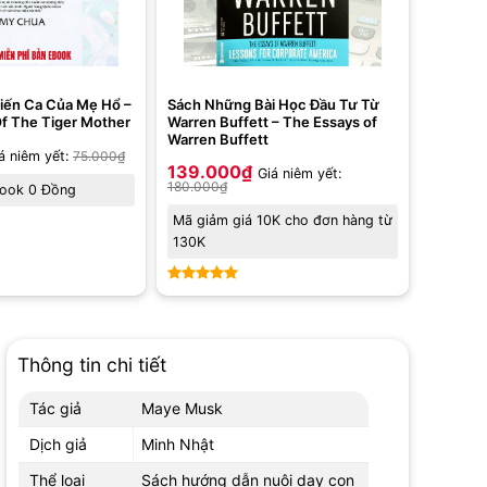
iến Ca Của Mẹ Hổ –
Sách Những Bài Học Đầu Tư Từ
f The Tiger Mother
Warren Buffett – The Essays of
Warren Buffett
á niêm yết:
75.000
₫
139.000
₫
Giá niêm yết:
180.000
₫
book 0 Đồng
Mã giảm giá 10K cho đơn hàng từ
130K
Được xếp
hạng
5
5
sao
Thông tin chi tiết
Tác giả
Maye Musk
Dịch giả
Minh Nhật
Thể loại
Sách hướng dẫn nuôi dạy con