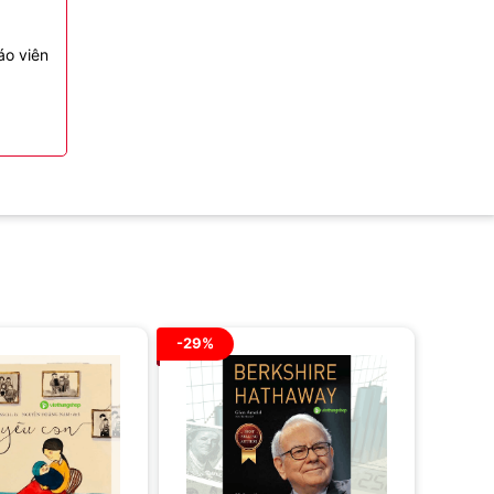
áo viên
-29%