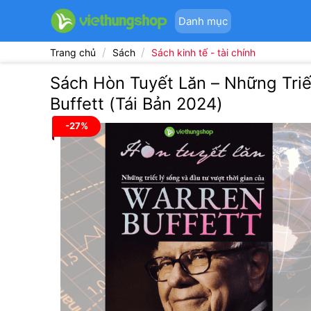
Bỏ
Danh mục
qua
nội
/
/
Trang chủ
Sách
Sách kinh tế - tài chính
dung
Sách Hòn Tuyết Lăn – Những Triế
Buffett (Tái Bản 2024)
-27%