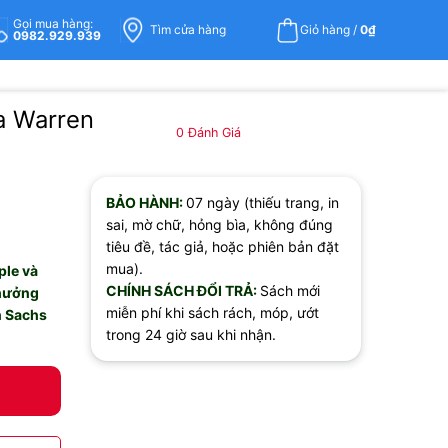
Gọi mua hàng:
Tìm cửa hàng
Giỏ hàng /
0
₫
0982.929.939
a Warren
0
Đánh Giá
BẢO HÀNH:
07 ngày (thiếu trang, in
sai, mờ chữ, hỏng bìa, không đúng
tiêu đề, tác giả, hoặc phiên bản đặt
mua).
ple và
CHÍNH SÁCH ĐỔI TRẢ:
Sách mới
thưởng
miễn phí khi sách rách, móp, ướt
n Sachs
trong 24 giờ sau khi nhận.