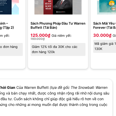
ính –
Sách Phương Pháp Đầu Tư Warren
Sách Mãi Yêu 
g (Tập 2)
Buffett (Tái Bản)
Forever (Tái 
125.000
₫
30.000
₫
êm yết:
Giá niêm yết:
Gi
169.000
₫
Mã giảm giá 
ho đơn hàng
Giảm 12% tối đa 30K cho các
130K
đơn hàng 120k
Thời Gian
Của Warren Buffett
(tựa đề gốc The Snowball: Warren
iếng và bán chạy nhất, được công nhận rộng rãi nhờ nội dung sâu
à đầu tư. Cuốn sách không chỉ giúp độc giả hiểu rõ hơn về con
ảm hứng cho những ai mong muốn đạt được thành công trong cuộc