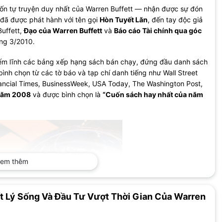
n tự truyện duy nhất của Warren Buffett — nhận được sự đón
 đã được phát hành với tên gọi
Hòn Tuyết Lăn
, đến tay độc giả
Buffett,
Đạo của Warren Buffett
và
Báo cáo Tài chính qua góc
ng 3/2010.
m lĩnh các bảng xếp hạng sách bán chạy, đứng đầu danh sách
nh chọn từ các tờ báo và tạp chí danh tiếng như Wall Street
nancial Times, BusinessWeek, USA Today, The Washington Post,
 năm 2008
và được bình chọn là
“Cuốn sách hay nhất của năm
em thêm
ết Lý Sống Và Đầu Tư Vượt Thời Gian Của Warren