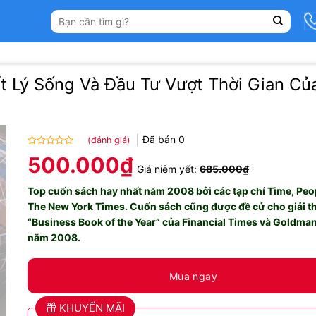
Tìm
kiếm:
t Lý Sống Và Đầu Tư Vượt Thời Gian Củ
Đã bán
0
(đánh giá)
Được
500.000
₫
xếp
Giá niêm yết:
685.000
₫
hạng
Top cuốn sách hay nhất năm 2008 bởi các tạp chí Time, Peo
0.0
5
The New York Times.
Cuốn sách cũng được đề cử cho giải 
sao
“Business Book of the Year” của Financial Times và Goldma
năm 2008.
​
Mua ngay
KHUYẾN MÃI