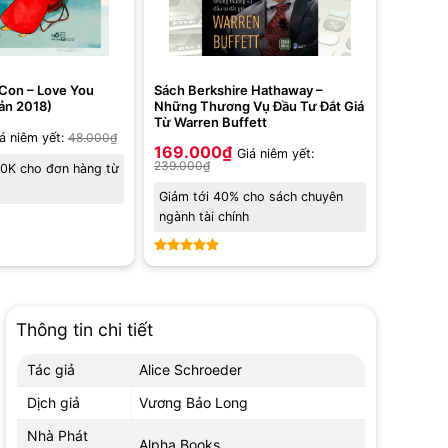
Con – Love You
Sách Berkshire Hathaway –
Bản 2018)
Những Thương Vụ Đầu Tư Đắt Giá
Từ Warren Buffett
á niêm yết:
48.000
₫
169.000
₫
Giá niêm yết:
239.000
₫
10K cho đơn hàng từ
Giảm tới 40% cho sách chuyên
ngành tài chính
Được xếp
hạng
5
5
sao
Thông tin chi tiết
Tác giả
Alice Schroeder
Dịch giả
Vương Bảo Long
Nhà Phát
Alpha Books