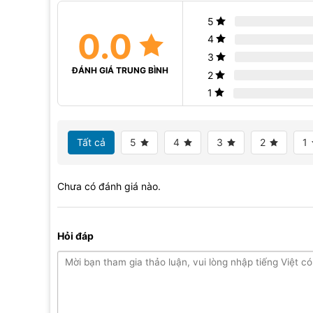
5
0.0
4
3
ĐÁNH GIÁ TRUNG BÌNH
2
1
Tất cả
5
4
3
2
1
Chưa có đánh giá nào.
Hỏi đáp