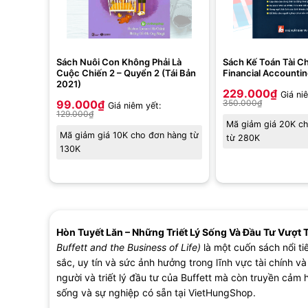
Sách Nuôi Con Không Phải Là
Sách Kế Toán Tài Ch
Cuộc Chiến 2 – Quyển 2 (Tái Bản
Financial Accountin
2021)
229.000
₫
Giá ni
99.000
₫
350.000
₫
Giá niêm yết:
129.000
₫
Mã giảm giá 20K c
Mã giảm giá 10K cho đơn hàng từ
từ 280K
130K
Hòn Tuyết Lăn – Những Triết Lý Sống Và Đầu Tư Vượt 
Buffett and the Business of Life)
là một cuốn sách nổi t
sắc, uy tín và sức ảnh hưởng trong lĩnh vực tài chính v
người và triết lý đầu tư của Buffett mà còn truyền c
sống và sự nghiệp có sẵn tại VietHungShop.